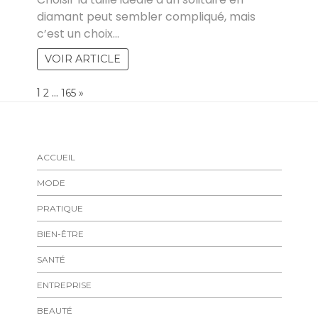
diamant peut sembler compliqué, mais
c’est un choix…
VOIR ARTICLE
Page:
1
…
NEXT
2
165
»
ACCUEIL
MODE
PRATIQUE
BIEN-ÊTRE
SANTÉ
ENTREPRISE
BEAUTÉ