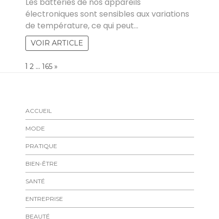
Les batteries de nos appareils
électroniques sont sensibles aux variations
de température, ce qui peut…
VOIR ARTICLE
Page:
1
…
NEXT
2
165
»
ACCUEIL
MODE
PRATIQUE
BIEN-ÊTRE
SANTÉ
ENTREPRISE
BEAUTÉ