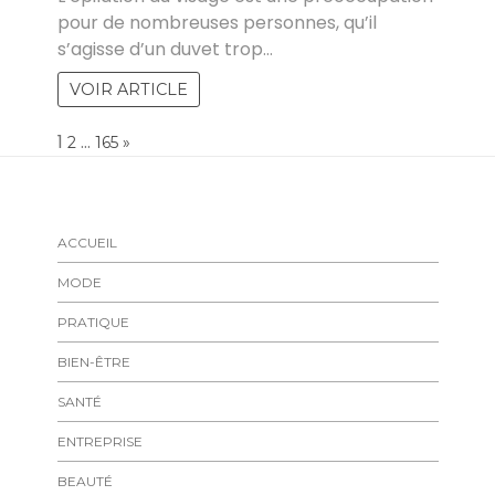
pour de nombreuses personnes, qu’il
s’agisse d’un duvet trop…
VOIR ARTICLE
Page:
1
…
NEXT
2
165
»
ACCUEIL
MODE
PRATIQUE
BIEN-ÊTRE
SANTÉ
ENTREPRISE
BEAUTÉ