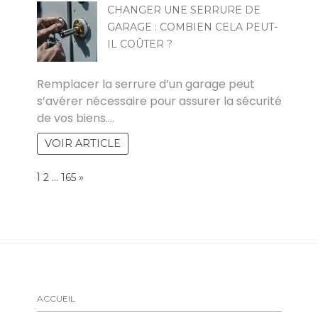
CHANGER UNE SERRURE DE
GARAGE : COMBIEN CELA PEUT-
IL COÛTER ?
POVOSKI
Remplacer la serrure d’un garage peut
s’avérer nécessaire pour assurer la sécurité
de vos biens.…
VOIR ARTICLE
Page:
1
…
NEXT
2
165
»
ACCUEIL