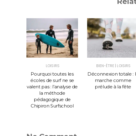
Rela
|
LOISIRS
BIEN-ÊTRE
LOISIRS
ing et
Pourquoi toutes les
Déconnexion totale : 
nsformer
écoles de surf ne se
marche comme
rique en
valent pas : l’analyse de
prélude à la fête
réelle
la méthode
pédagogique de
Chipiron Surfschool