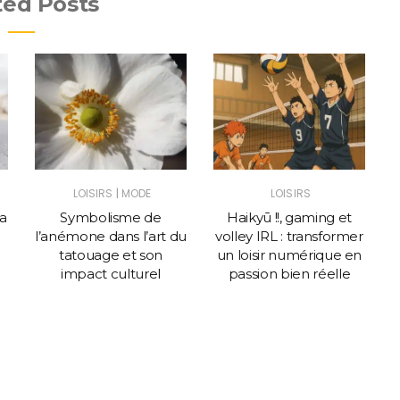
ted Posts
|
LOISIRS
MODE
LOISIRS
la
Symbolisme de
Haikyū !!, gaming et
l’anémone dans l’art du
volley IRL : transformer
tatouage et son
un loisir numérique en
v
impact culturel
passion bien réelle