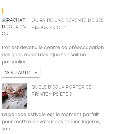
OÙ FAIRE UNE REVENTE DE SES
BIJOUX EN OR?
MARCO
L’or est devenu le centre de préoccupation
des gens modernes. Que l’on soit un
particulier…
|
LOISIRS
BIEN-ÊTRE
LOISIRS
LO
Pourquoi toutes les
Déconnexion totale : la
Sym
VOIR ARTICLE
écoles de surf ne se
marche comme
l’anémo
alent pas : l’analyse de
prélude à la fête
tat
QUELS BIJOUX PORTER CE
la méthode
imp
PRINTEMPS ÉTÉ ?
pédagogique de
AUDREY
Chipiron Surfschool
La période estivale est le moment parfait
pour mettre en valeur ses tenues légères,
son…