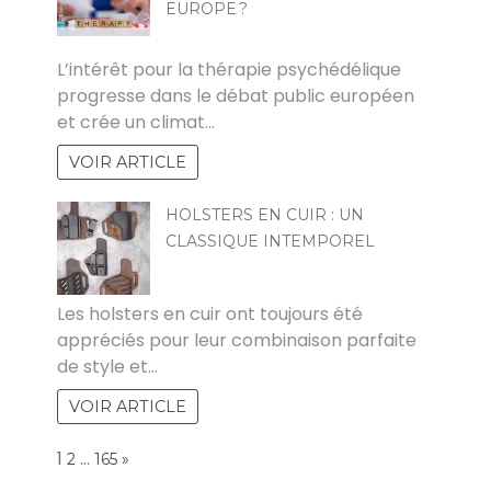
EUROPE ?
CLAUDE
L’intérêt pour la thérapie psychédélique
progresse dans le débat public européen
et crée un climat…
VOIR ARTICLE
HOLSTERS EN CUIR : UN
CLASSIQUE INTEMPOREL
ZOZO
Les holsters en cuir ont toujours été
appréciés pour leur combinaison parfaite
de style et…
VOIR ARTICLE
Page:
1
…
NEXT
2
165
»