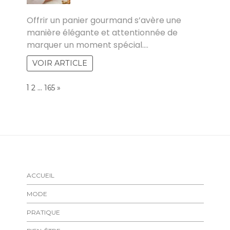
POVOSKI
Offrir un panier gourmand s’avère une
manière élégante et attentionnée de
marquer un moment spécial.…
VOIR ARTICLE
Page:
1
…
NEXT
2
165
»
ACCUEIL
MODE
PRATIQUE