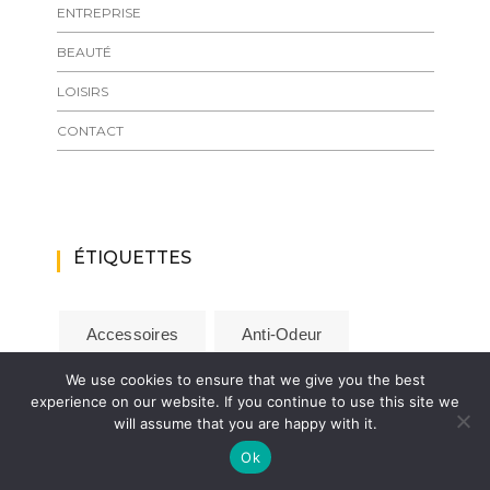
ENTREPRISE
BEAUTÉ
LOISIRS
CONTACT
ÉTIQUETTES
Accessoires
Anti-Odeur
We use cookies to ensure that we give you the best
Avocat
Bague
Beauté
experience on our website. If you continue to use this site we
will assume that you are happy with it.
Bijou
Bijoux
Capteur Crue
Ok