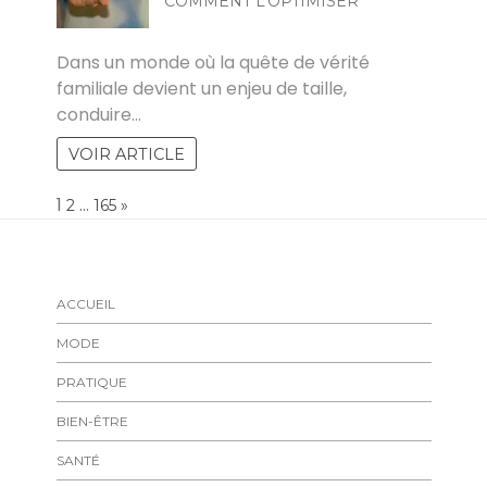
COMMENT L’OPTIMISER
MIA
Dans un monde où la quête de vérité
familiale devient un enjeu de taille,
conduire…
VOIR ARTICLE
Page:
1
…
NEXT
2
165
»
ACCUEIL
MODE
PRATIQUE
BIEN-ÊTRE
SANTÉ