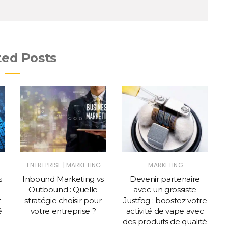
ted Posts
|
ENTREPRISE
MARKETING
MARKETING
s
Inbound Marketing vs
Devenir partenaire
Outbound : Quelle
avec un grossiste
t
stratégie choisir pour
Justfog : boostez votre
i
é
votre entreprise ?
activité de vape avec
des produits de qualité