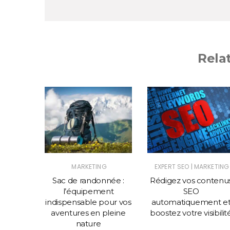
Rela
|
NG
MARKETING
EXPERT SEO
MARKETING
enaire
Sac de randonnée :
Rédigez vos contenu
siste
l’équipement
SEO
ez votre
indispensable pour vos
automatiquement e
pe avec
aventures en pleine
boostez votre visibilit
 qualité
nature