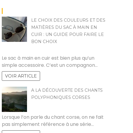
LE CHOIX DES COULEURS ET DES
MATIÈRES DU SAC À MAIN EN
CUIR : UN GUIDE POUR FAIRE LE
BON CHOIX
ZOZO
Le sac à main en cuir est bien plus qu’un
simple accessoire. C’est un compagnon…
VOIR ARTICLE
A LA DÉCOUVERTE DES CHANTS
|
MARKETING
EXPERT SEO
MARKETING
ENTREP
POLYPHONIQUES CORSES
Sac de randonnée :
Rédigez vos contenus
Inboun
MARCO
l’équipement
SEO
Outbo
Lorsque l’on parle du chant corse, on ne fait
ndispensable pour vos
automatiquement et
straté
aventures en pleine
boostez votre visibilité
votre
pas simplement référence à une série…
nature