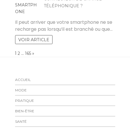
TÉLÉPHONIQUE ?
YVES
Il peut arriver que votre smartphone ne se
recharge pas lorsqu’il est branché ou que…
VOIR ARTICLE
Page:
1
…
NEXT
2
165
»
ACCUEIL
MODE
PRATIQUE
BIEN-ÊTRE
SANTÉ