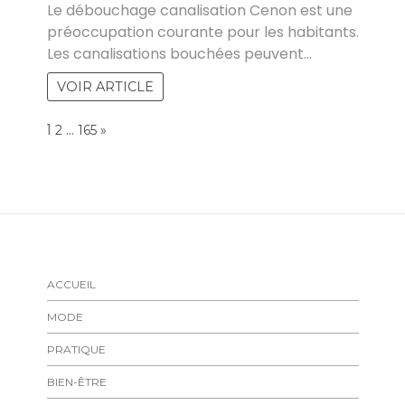
Le débouchage canalisation Cenon est une
préoccupation courante pour les habitants.
Les canalisations bouchées peuvent…
VOIR ARTICLE
Page:
1
…
NEXT
2
165
»
ACCUEIL
MODE
PRATIQUE
BIEN-ÊTRE