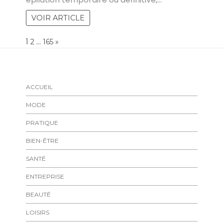
VOIR ARTICLE
Page:
1
…
NEXT
2
165
»
ACCUEIL
MODE
PRATIQUE
BIEN-ÊTRE
SANTÉ
ENTREPRISE
BEAUTÉ
LOISIRS