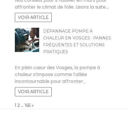
Nos conseils pour s’habiller en mars pour
affronter le climat de folie. Lisons la suite.…
VOIR ARTICLE
DÉPANNAGE POMPE À
CHALEUR EN VOSGES : PANNES
FRÉQUENTES ET SOLUTIONS
PRATIQUES
GUY
En plein cœur des Vosges, la pompe à
chaleur s’impose comme l’alliée
incontournable pour affronter…
VOIR ARTICLE
Page:
1
…
NEXT
2
165
»