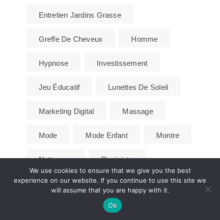
Entretien Jardins Grasse
Greffe De Cheveux
Homme
Hypnose
Investissement
Jeu Éducatif
Lunettes De Soleil
Marketing Digital
Massage
Mode
Mode Enfant
Montre
Nettoyage
Pisciniste
We use cookies to ensure that we give you the best
experience on our website. If you continue to use this site we
Plaque Funéraire
Plombier
will assume that you are happy with it.
Ok
Pompe À Chaleur
Randonnée