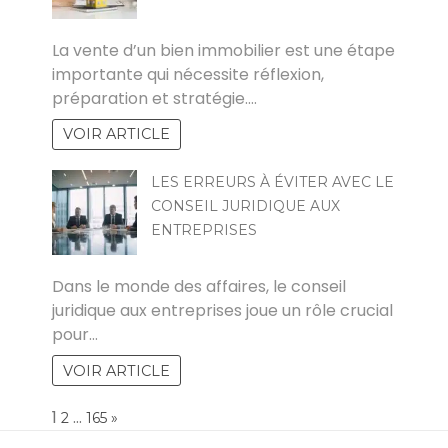
JOEL
La vente d’un bien immobilier est une étape
importante qui nécessite réflexion,
préparation et stratégie.…
VOIR ARTICLE
LES ERREURS À ÉVITER AVEC LE
CONSEIL JURIDIQUE AUX
ENTREPRISES
POVOSKI
Dans le monde des affaires, le conseil
juridique aux entreprises joue un rôle crucial
pour…
VOIR ARTICLE
Page:
1
…
NEXT
2
165
»