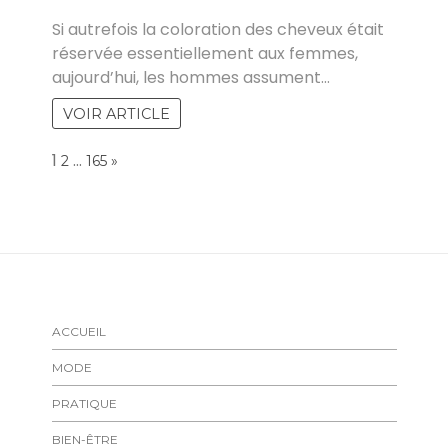
CHRISTINE PACAUD
Si autrefois la coloration des cheveux était
réservée essentiellement aux femmes,
aujourd’hui, les hommes assument…
VOIR ARTICLE
Page:
1
…
NEXT
2
165
»
ACCUEIL
MODE
PRATIQUE
BIEN-ÊTRE