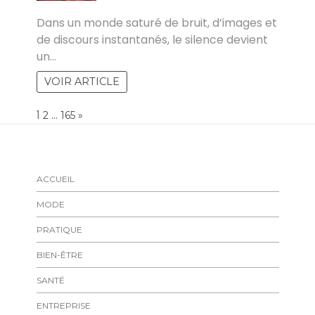
PAUL
Dans un monde saturé de bruit, d’images et
de discours instantanés, le silence devient
un…
VOIR ARTICLE
Page:
1
…
NEXT
2
165
»
ACCUEIL
MODE
PRATIQUE
BIEN-ÊTRE
SANTÉ
ENTREPRISE