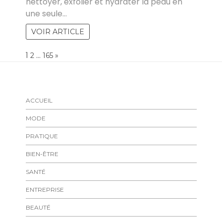
nettoyer, exfolier et hydrater la peau en
une seule…
VOIR ARTICLE
Page:
1
…
NEXT
2
165
»
ACCUEIL
MODE
PRATIQUE
BIEN-ÊTRE
SANTÉ
ENTREPRISE
BEAUTÉ