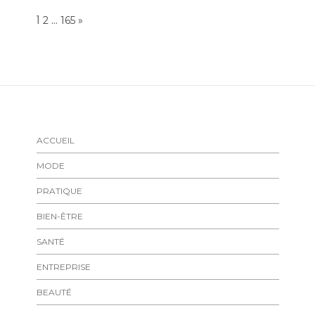
Page:
1
…
NEXT
2
165
»
ACCUEIL
MODE
PRATIQUE
BIEN-ÊTRE
SANTÉ
ENTREPRISE
BEAUTÉ