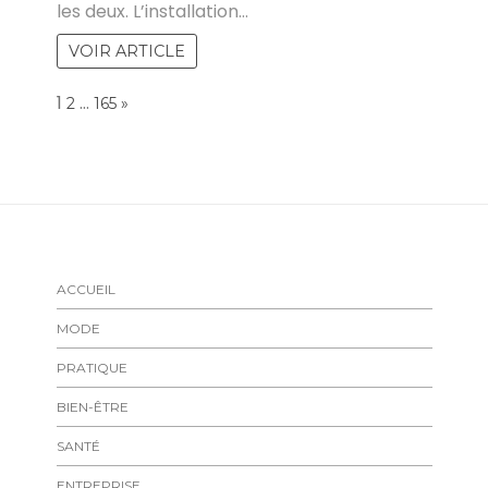
les deux. L’installation…
VOIR ARTICLE
Page:
1
…
NEXT
2
165
»
ACCUEIL
MODE
PRATIQUE
BIEN-ÊTRE
SANTÉ
ENTREPRISE