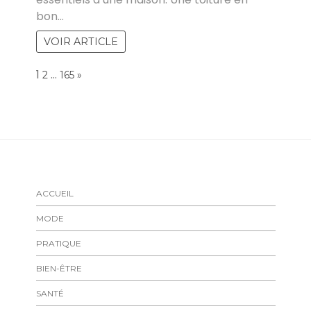
bon…
VOIR ARTICLE
Page:
1
…
NEXT
2
165
»
ACCUEIL
MODE
PRATIQUE
BIEN-ÊTRE
SANTÉ