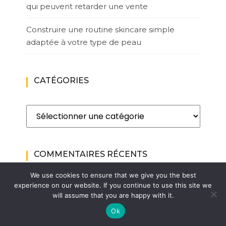
qui peuvent retarder une vente
Construire une routine skincare simple
adaptée à votre type de peau
CATÉGORIES
Catégories
COMMENTAIRES RÉCENTS
We use cookies to ensure that we give you the best
Décrypter les secrets du réflexe de Moro :
experience on our website. If you continue to use this site we
will assume that you are happy with it.
comprendre son rôle dans le
développement du nourrisson – Le blog de
Ok
l'homme moderne. Blog lifestyle au