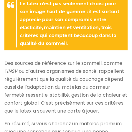
Le latex n’est pas seulement choisi pour
son image haut de gamme : il est surtout
apprécié pour son compromis entre
élasticité, maintien et ventilation, trois
critères qui comptent beaucoup dans la
qualité du sommeil.
Des sources de référence sur le sommeil, comme
l’
INSV
ou d’autres organismes de santé, rappellent
régulièrement que la qualité du couchage dépend
aussi de l’adaptation du matelas au dormeur :
fermeté ressentie, stabilité, gestion de la chaleur et
confort global. C’est précisément sur ces critères
que le latex a souvent une carte à jouer.
En résumé, si vous cherchez un matelas premium
avec une sensation plus tonique, une bonne