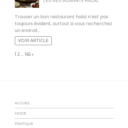
LES RESTAURANTS HALAL
ALINE
Trouver un bon restaurant halal n’est pas
toujours évident, surtout si vous recherchez
un endroit…
VOIR ARTICLE
Page:
1
…
NEXT
2
165
»
ACCUEIL
MODE
PRATIQUE