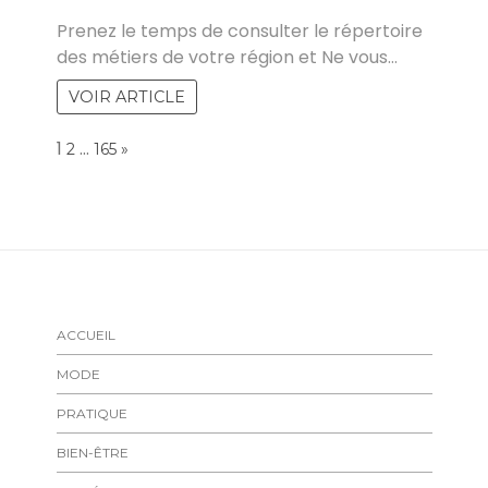
RAKIA
Prenez le temps de consulter le répertoire
des métiers de votre région et Ne vous…
VOIR ARTICLE
Page:
1
…
NEXT
2
165
»
ACCUEIL
MODE
PRATIQUE
BIEN-ÊTRE