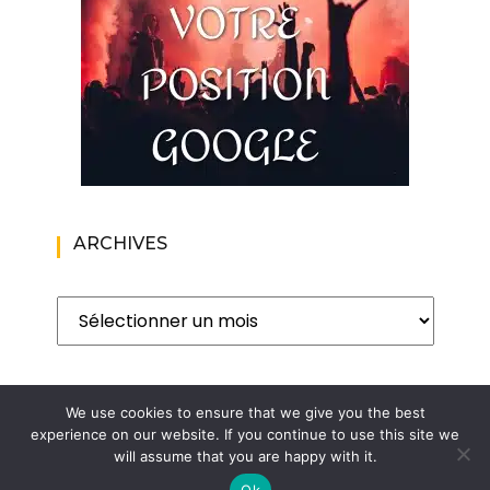
ARCHIVES
Archives
We use cookies to ensure that we give you the best
experience on our website. If you continue to use this site we
will assume that you are happy with it.
Copyright. Le blog de l'homme moderne. Blog lifestyle au
masculin | Wishful Blog by
Wishfulthemes
Ok