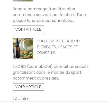
GUY
Rendre hommage à un être cher
commence souvent par le choix d’une
plaque funéraire personnalisée.…
VOIR ARTICLE
CBD ET MUSCULATION :
BIENFAITS, USAGES ET
CONSEILS
PAUL
Le CBD (cannabidiol) connaît un succès
grandissant dans le monde du sport,
notamment auprès des…
VOIR ARTICLE
Page:
1
…
NEXT
2
165
»