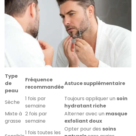
Type
Fréquence
de
Astuce supplémentaire
recommandée
peau
1 fois par
Toujours appliquer un
soin
Sèche
semaine
hydratant riche
Mixte à
2 fois par
Alterner avec un
masque
grasse
semaine
exfoliant doux
Opter pour des
soins
1 fois toutes les