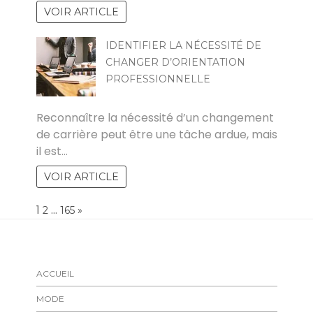
VOIR ARTICLE
IDENTIFIER LA NÉCESSITÉ DE
CHANGER D’ORIENTATION
PROFESSIONNELLE
MARCO
Reconnaître la nécessité d’un changement
de carrière peut être une tâche ardue, mais
il est…
VOIR ARTICLE
Page:
1
…
NEXT
2
165
»
ACCUEIL
MODE