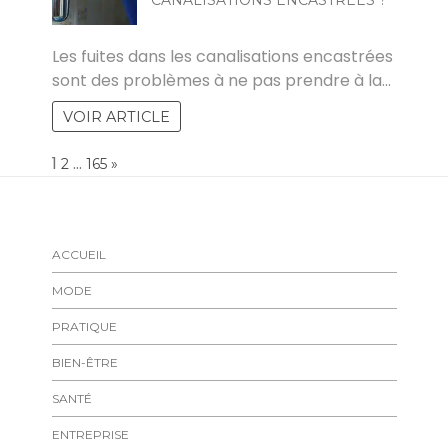
CANALISATIONS ENCASTRÉES ?
RAKIA
Les fuites dans les canalisations encastrées
sont des problèmes à ne pas prendre à la…
VOIR ARTICLE
Page:
1
…
NEXT
2
165
»
ACCUEIL
MODE
PRATIQUE
BIEN-ÊTRE
SANTÉ
ENTREPRISE