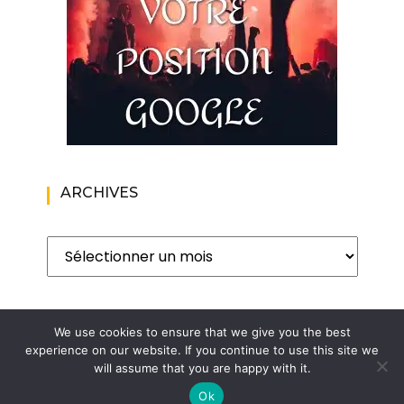
ARCHIVES
Archives
We use cookies to ensure that we give you the best
experience on our website. If you continue to use this site we
will assume that you are happy with it.
Copyright. Le blog de l'homme moderne. Blog lifestyle au
masculin | Wishful Blog by
Wishfulthemes
Ok