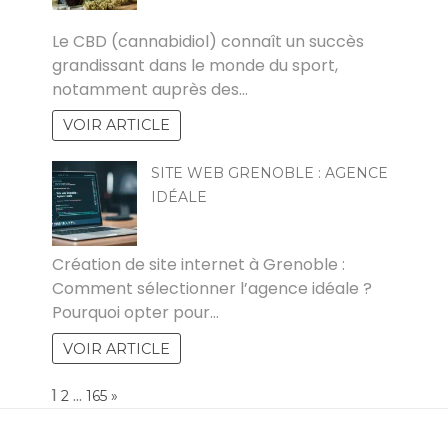
PAUL
Le CBD (cannabidiol) connaît un succès
grandissant dans le monde du sport,
notamment auprès des…
VOIR ARTICLE
SITE WEB GRENOBLE : AGENCE
IDÉALE
CHRISTINE PACAUD
Création de site internet à Grenoble :
Comment sélectionner l’agence idéale ?
Pourquoi opter pour…
VOIR ARTICLE
Page:
1
…
NEXT
2
165
»