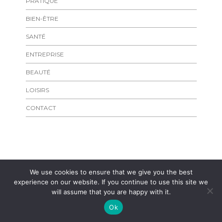
PRATIQUE
BIEN-ÊTRE
SANTÉ
ENTREPRISE
BEAUTÉ
LOISIRS
CONTACT
ÉTIQUETTES
We use cookies to ensure that we give you the best
experience on our website. If you continue to use this site we
will assume that you are happy with it.
Accessoires
Anti-Odeur
Ok