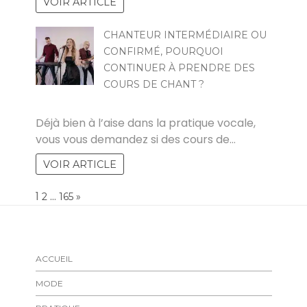
VOIR ARTICLE
CHANTEUR INTERMÉDIAIRE OU
CONFIRMÉ, POURQUOI
CONTINUER À PRENDRE DES
COURS DE CHANT ?
PAUL
Déjà bien à l’aise dans la pratique vocale,
vous vous demandez si des cours de…
VOIR ARTICLE
Page:
1
…
NEXT
2
165
»
ACCUEIL
MODE