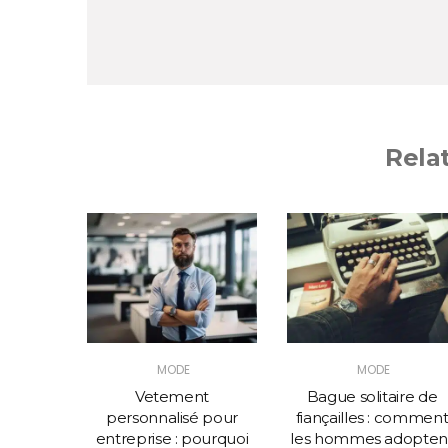
Rela
MODE
MODE
omme :
Vetement
Bague solitaire de
n simple
personnalisé pour
fiançailles : commen
re
entreprise : pourquoi
les hommes adopten