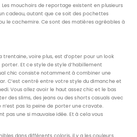
e. Les mouchoirs de reportage existent en plusieurs
re un cadeau, autant que ce soit des pochettes
 ou le cachemire. Ce sont des matières agréables à
 trentaine, voire plus, est d’opter pour un look
à porter. Et ce style de style d’habillement
asual chic consiste notamment à combiner une
ar. C’est centré entre votre style du dimanche et
di. Vous allez avoir le haut assez chic et le bas
r des slims, des jeans ou des shorts casuals avec
e n’est pas la peine de porter une cravate.
 pas une si mauvaise idée. Et à cela vous
ibles dans différents coloris, il y a les couleurs