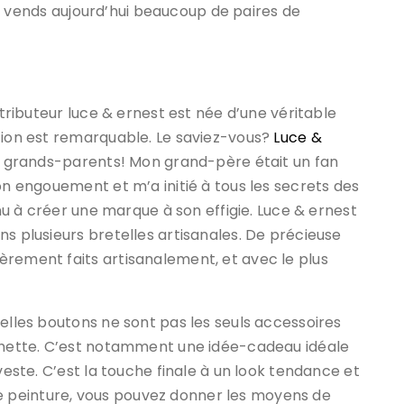
l se vends aujourd’hui beaucoup de paires de
stributeur luce & ernest est née d’une véritable
tion est remarquable. Le saviez-vous?
Luce &
es grands-parents! Mon grand-père était un fan
on engouement et m’a initié à tous les secrets des
enu à créer une marque à son effigie. Luce & ernest
ns plusieurs bretelles artisanales. De précieuse
èrement faits artisanalement, et avec le plus
telles boutons ne sont pas les seuls accessoires
ochette. C’est notamment une idée-cadeau idéale
veste. C’est la touche finale à un look tendance et
 peinture, vous pouvez donner les moyens de