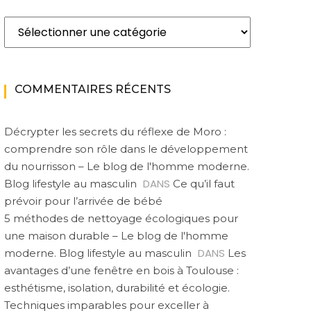
Catégories
COMMENTAIRES RÉCENTS
Décrypter les secrets du réflexe de Moro :
comprendre son rôle dans le développement
du nourrisson – Le blog de l'homme moderne.
DANS
Blog lifestyle au masculin
Ce qu’il faut
prévoir pour l’arrivée de bébé
5 méthodes de nettoyage écologiques pour
une maison durable – Le blog de l'homme
DANS
moderne. Blog lifestyle au masculin
Les
MODE
MODE
avantages d’une fenêtre en bois à Toulouse :
Vetement
Bague solitaire de
Consei
esthétisme, isolation, durabilité et écologie.
personnalisé pour
fiançailles : comment
soi
entreprise : pourquoi
les hommes adoptent
bouclé
Techniques imparables pour exceller à