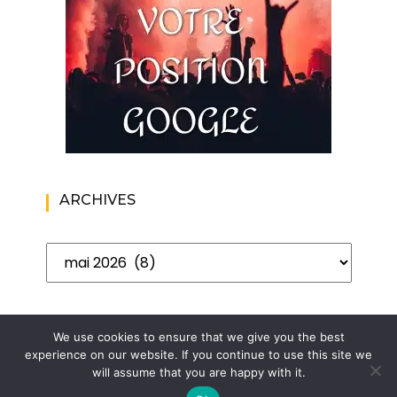
ARCHIVES
Archives
We use cookies to ensure that we give you the best
experience on our website. If you continue to use this site we
will assume that you are happy with it.
Copyright. Le blog de l'homme moderne. Blog lifestyle au
masculin | Wishful Blog by
Wishfulthemes