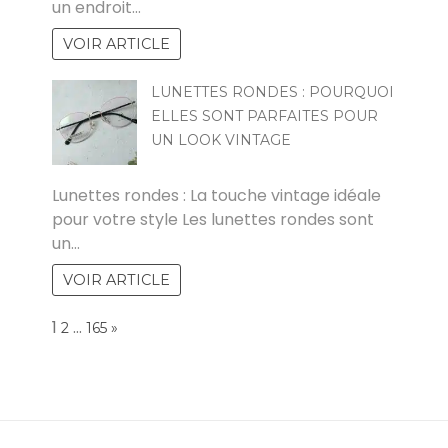
un endroit…
VOIR ARTICLE
LUNETTES RONDES : POURQUOI
ELLES SONT PARFAITES POUR
UN LOOK VINTAGE
RAOUL
Lunettes rondes : La touche vintage idéale
pour votre style Les lunettes rondes sont
un…
VOIR ARTICLE
Page:
1
…
NEXT
2
165
»