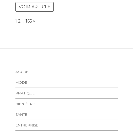
VOIR ARTICLE
Page:
1
…
NEXT
2
165
»
ACCUEIL
MODE
PRATIQUE
BIEN-ÊTRE
SANTÉ
ENTREPRISE