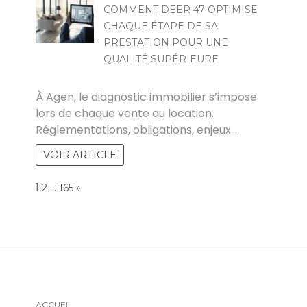
COMMENT DEER 47 OPTIMISE
CHAQUE ÉTAPE DE SA
PRESTATION POUR UNE
QUALITÉ SUPÉRIEURE
POVOSKI
À Agen, le diagnostic immobilier s’impose
lors de chaque vente ou location.
Réglementations, obligations, enjeux…
VOIR ARTICLE
Page:
1
…
NEXT
2
165
»
ACCUEIL