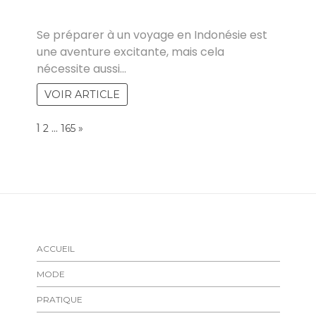
GUY
Se préparer à un voyage en Indonésie est
une aventure excitante, mais cela
nécessite aussi…
VOIR ARTICLE
Page:
1
…
NEXT
2
165
»
ACCUEIL
MODE
PRATIQUE