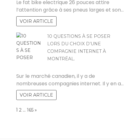
Le fat bike electrique 26 pouces attire
l’attention grâce à ses pneus larges et son…
VOIR ARTICLE
10 QUESTIONS À SE POSER
LORS DU CHOIX D’UNE
COMPAGNIE INTERNET À
MONTRÉAL.
MARCO
Sur le marché canadien, il y a de
nombreuses compagnies internet. Il y en a…
VOIR ARTICLE
Page:
1
…
NEXT
2
165
»