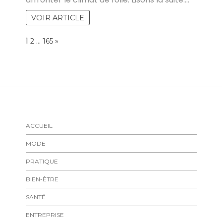
VOIR ARTICLE
Page:
1
…
NEXT
2
165
»
ACCUEIL
MODE
PRATIQUE
BIEN-ÊTRE
SANTÉ
ENTREPRISE