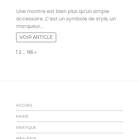
ZOZO
Une montre est bien plus qu’un simple
accessoire. C’est un symbole de style, un
marqueur…
VOIR ARTICLE
Page:
1
…
NEXT
2
165
»
ACCUEIL
MODE
PRATIQUE
BIEN-ÊTRE