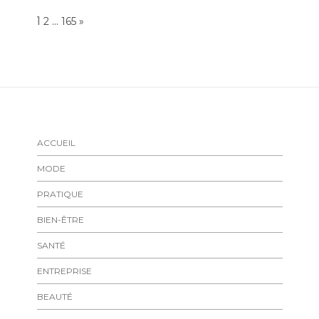
Page:
1
…
NEXT
2
165
»
ACCUEIL
MODE
PRATIQUE
BIEN-ÊTRE
SANTÉ
ENTREPRISE
BEAUTÉ