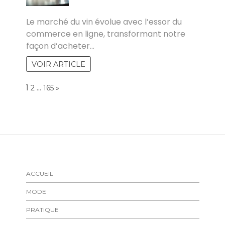
POVOSKI
Le marché du vin évolue avec l’essor du
commerce en ligne, transformant notre
façon d’acheter…
VOIR ARTICLE
Page:
1
…
NEXT
2
165
»
ACCUEIL
MODE
PRATIQUE