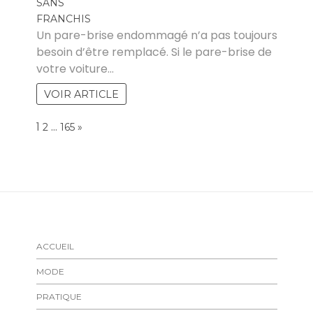
MICHAEL
Un pare-brise endommagé n’a pas toujours
besoin d’être remplacé. Si le pare-brise de
votre voiture…
VOIR ARTICLE
Page:
1
…
NEXT
2
165
»
ACCUEIL
MODE
PRATIQUE