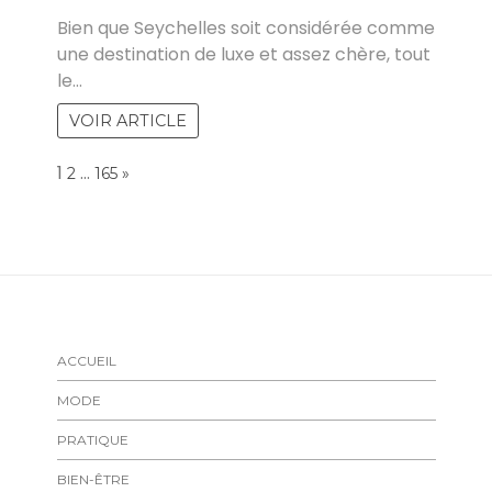
Bien que Seychelles soit considérée comme
une destination de luxe et assez chère, tout
le…
VOIR ARTICLE
Page:
1
…
NEXT
2
165
»
ACCUEIL
MODE
PRATIQUE
BIEN-ÊTRE