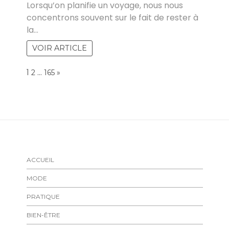
Lorsqu’on planifie un voyage, nous nous
concentrons souvent sur le fait de rester à
la…
VOIR ARTICLE
Page:
1
…
NEXT
2
165
»
ACCUEIL
MODE
PRATIQUE
BIEN-ÊTRE